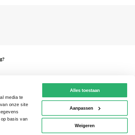
g?
Alles toestaan
eadshop.nl
al media te
 32
van onze site
Aanpassen
 gegevens
 op basis van
Weigeren
p