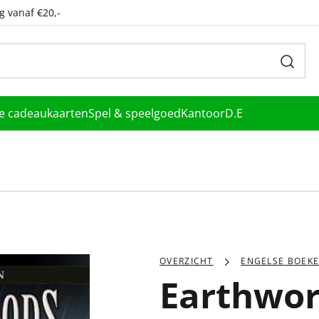
g vanaf €20,-
le cadeaukaarten
Spel & speelgoed
Kantoor
D.E
OVERZICHT
ENGELSE BOEK
Earthwo