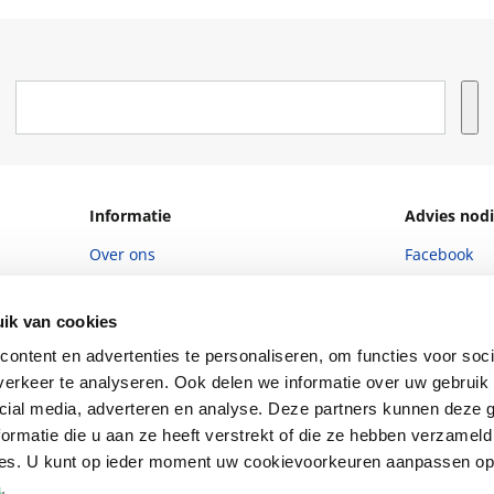
Informatie
Advies nodi
Over ons
Facebook
Vacatures
Instagram
ik van cookies
Winkels en openingstijden
helpdesk@r
ontent en advertenties te personaliseren, om functies voor soci
Cadeaukaart
088 - 133 84
erkeer te analyseren. Ook delen we informatie over uw gebruik 
Ondernemer worden
cial media, adverteren en analyse. Deze partners kunnen deze
ormatie die u aan ze heeft verstrekt of die ze hebben verzameld
Vulnerability Disclosure policy
ces. U kunt op ieder moment uw cookievoorkeuren aanpassen o
a
.