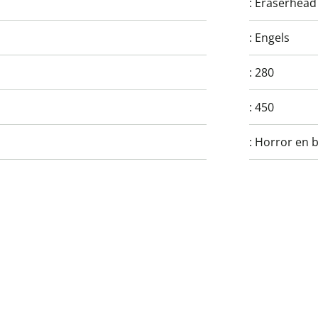
:
Eraserhead
:
Engels
:
280
:
450
:
Horror en b