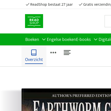
ReadShop bestaat 27 jaar
Gratis verzendin
Boeken
Engelse boeken
E-books
Digita
Overzicht