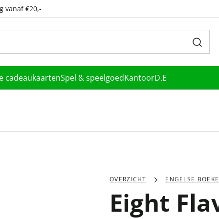
g vanaf €20,-
le cadeaukaarten
Spel & speelgoed
Kantoor
D.E
OVERZICHT
ENGELSE BOEK
Eight Fla