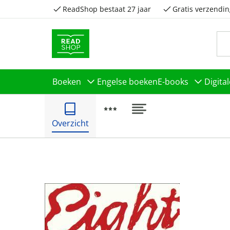
ReadShop bestaat 27 jaar
Gratis verzendin
Boeken
Engelse boeken
E-books
Digita
Overzicht