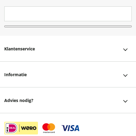
Klantenservice
Klantenservice
Informatie
Bestellen
Over ons
Bezorging
Advies nodig?
Vacatures
Betalen
Facebook
Winkels en openingstijden
Retourneren
Instagram
Cadeaukaart