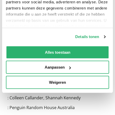
partners voor social media, adverteren en analyse. Deze
partners kunnen deze gegevens combineren met andere
informatie die u aan ze heeft verstrekt of die ze hebben
verzameld op basis van uw gebruik van hun services. U
kunt op ieder moment uw cookievoorkeuren aanpassen
0
|
0
op onze
cookiebeleid pagina
.
Details tonen
We werken samen met
13 derden
die uw gegevens
kunnen ontvangen en verwerken.
Alles toestaan
Aanpassen
Weigeren
:
Colleen Callander
,
Shannah Kennedy
:
Penguin Random House Australia