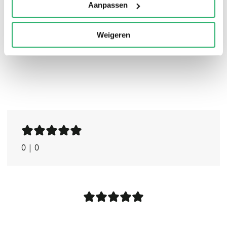
ENTOMBED... when the dead walk the earth, insanity is
Aanpassen
the only escape.
Weigeren
0
|
0