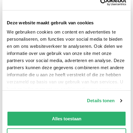
Deze website maakt gebruik van cookies
THERE ARE THINGS MUCH WORSE THAN ZOMBIES First
We gebruiken cookies om content en advertenties te
time in paperback! In the long-awaited follow up to
personaliseren, om functies voor social media te bieden
DEAD SEA, it has been several months since the disease
en om ons websiteverkeer te analyseren. Ook delen we
known as Hamelin's Revenge decimated the world.
informatie over uw gebruik van onze site met onze
Civilization has collapsed and the dead far outnumber
partners voor social media, adverteren en analyse. Deze
the living. The survivors seek refuge from the roaming
partners kunnen deze gegevens combineren met andere
zombie hordes, but one-by-one, those shelters are
informatie die u aan ze heeft verstrekt of die ze hebben
verzameld op basis van uw gebruik van hun services. U
falling. Twenty-five survivors barricade themselves
kunt op ieder moment uw cookievoorkeuren aanpassen
inside a former military bunker buried deep beneath a
op onze
cookiebeleid pagina
.
luxury hotel. They are safe from the zombies... but are
Details tonen
they safe from one another? As supplies run low and
We werken samen met
13 derden
die uw gegevens
despair sets in, each of them will find out just how far
kunnen ontvangen en verwerken.
Alles toestaan
they're willing to go to survive. Brian Keene's