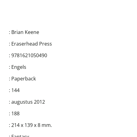
:
Brian Keene
:
Eraserhead Press
:
9781621050490
:
Engels
:
Paperback
:
144
:
augustus 2012
:
188
:
214 x 139 x 8 mm.
:
Fantasy