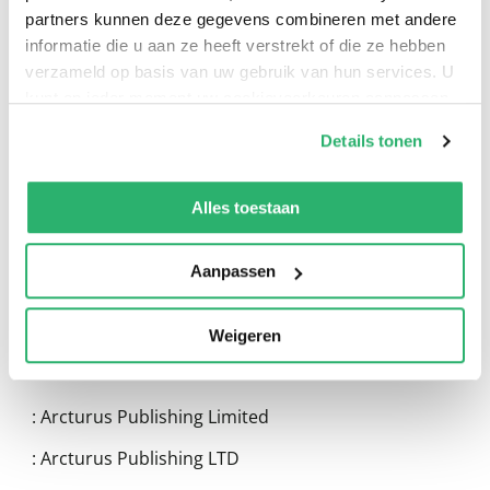
partners kunnen deze gegevens combineren met andere
informatie die u aan ze heeft verstrekt of die ze hebben
verzameld op basis van uw gebruik van hun services. U
kunt op ieder moment uw cookievoorkeuren aanpassen
op onze
cookiebeleid pagina
.
0
|
0
Details tonen
We werken samen met
13 derden
die uw gegevens
kunnen ontvangen en verwerken.
Alles toestaan
Aanpassen
Weigeren
:
Arcturus Publishing Limited
:
Arcturus Publishing LTD