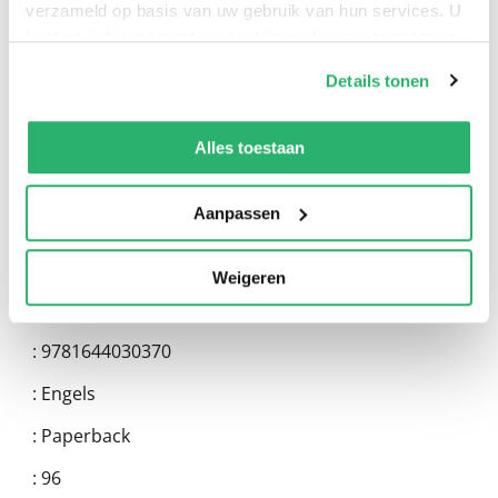
verzameld op basis van uw gebruik van hun services. U
kunt op ieder moment uw cookievoorkeuren aanpassen
0
|
0
op onze
cookiebeleid pagina
.
Details tonen
We werken samen met
13 derden
die uw gegevens
kunnen ontvangen en verwerken.
Alles toestaan
Aanpassen
Weigeren
:
9781644030370
:
Engels
:
Paperback
:
96