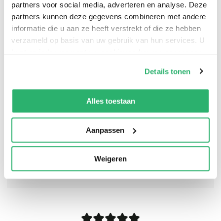
partners voor social media, adverteren en analyse. Deze
PRE-ORDER this brand-new for summer 2026 enemies-
partners kunnen deze gegevens combineren met andere
to-lovers, slow-burn romance – perfect for fans of
informatie die u aan ze heeft verstrekt of die ze hebben
Katherine Center & Emily Henry!
verzameld op basis van uw gebruik van hun services. U
kunt op ieder moment uw cookievoorkeuren aanpassen
op onze
cookiebeleid pagina
.
Details tonen
We werken samen met
13 derden
die uw gegevens
kunnen ontvangen en verwerken.
Alles toestaan
Aanpassen
Weigeren
0
|
0