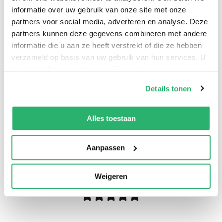
informatie over uw gebruik van onze site met onze
partners voor social media, adverteren en analyse. Deze
partners kunnen deze gegevens combineren met andere
informatie die u aan ze heeft verstrekt of die ze hebben
verzameld op basis van uw gebruik van hun services. U
kunt op ieder moment uw cookievoorkeuren aanpassen
op onze
cookiebeleid pagina
.
Details tonen
We werken samen met
13 derden
die uw gegevens
kunnen ontvangen en verwerken.
Alles toestaan
0
|
0
Aanpassen
Weigeren