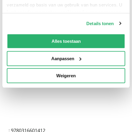
verzameld op basis van uw gebruik van hun services. U
kunt op ieder moment uw cookievoorkeuren aanpassen
op onze
cookiebeleid pagina
.
Details tonen
We werken samen met
13 derden
die uw gegevens
kunnen ontvangen en verwerken.
Alles toestaan
0
|
0
Aanpassen
Weigeren
:
9780316601412