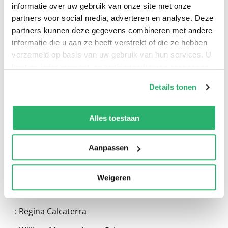
informatie over uw gebruik van onze site met onze
partners voor social media, adverteren en analyse. Deze
partners kunnen deze gegevens combineren met andere
informatie die u aan ze heeft verstrekt of die ze hebben
verzameld op basis van uw gebruik van hun services. U
kunt op ieder moment uw cookievoorkeuren aanpassen
0
|
0
op onze
cookiebeleid pagina
.
Details tonen
We werken samen met
13 derden
die uw gegevens
kunnen ontvangen en verwerken.
Alles toestaan
Aanpassen
Weigeren
:
Regina Calcaterra