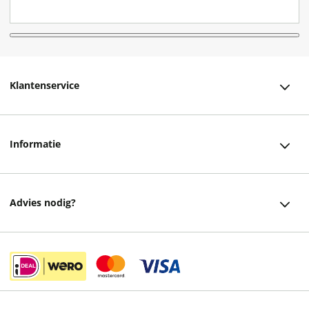
Klantenservice
Klantenservice
Informatie
Bestellen
Over ons
Bezorging
Advies nodig?
Vacatures
Betalen
Facebook
Winkels en openingstijden
Retourneren
Instagram
Cadeaukaart
Veelgestelde vragen
helpdesk@readshop.nl