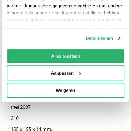
partners kunnen deze gegevens combineren met andere
informatie die u aan ze heeft verstrekt of die ze hebben
verzameld op basis van uw gebruik van hun services. U
kunt op ieder moment uw cookievoorkeuren aanpassen
op onze
cookiebeleid pagina
.
Details tonen
:
Michael Tougias
We werken samen met
13 derden
die uw gegevens
:
Our World Of Books
kunnen ontvangen en verwerken.
Alles toestaan
:
9781602190177
:
Engels
Aanpassen
:
Kartonboekje
Weigeren
:
20
:
mei 2007
:
210
:
155 x 155 x 14 mm.