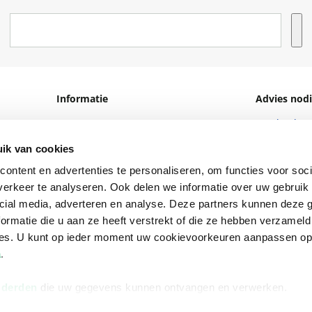
Informatie
Advies nodi
Over ons
Facebook
Vacatures
Instagram
ik van cookies
ontent en advertenties te personaliseren, om functies voor soci
Winkels en openingstijden
helpdesk@r
erkeer te analyseren. Ook delen we informatie over uw gebruik 
Cadeaukaart
088 - 133 84
cial media, adverteren en analyse. Deze partners kunnen deze
Ondernemer worden
ormatie die u aan ze heeft verstrekt of die ze hebben verzameld
ces. U kunt op ieder moment uw cookievoorkeuren aanpassen o
Vulnerability Disclosure policy
a
.
 derden
die uw gegevens kunnen ontvangen en verwerken.