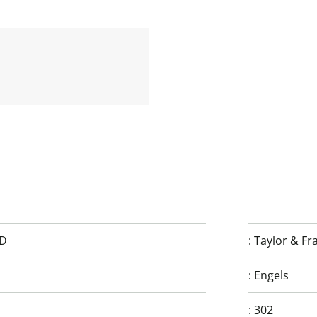
TD
:
Taylor & Fr
:
Engels
:
302