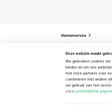
Klantenservice
Bestellen
Bezorging
Deze website maakt gebru
We gebruiken cookies om c
Betalen
bieden en om ons websitev
Retourneren
met onze partners voor so
Veelgestelde vragen
combineren met andere inf
uw gebruik van hun servi
onze
cookiebeleid pagin
We werken samen met
13