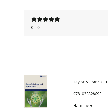
0
|
0
:
Taylor & Francis L
:
9781032828695
:
Hardcover