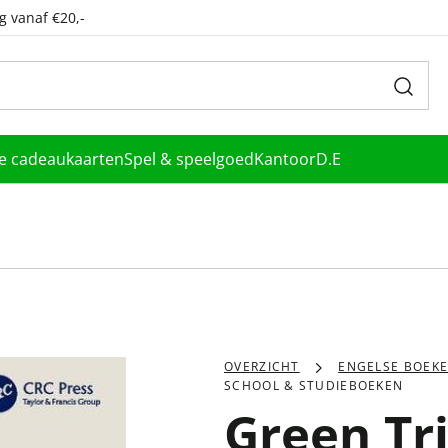
g vanaf €20,-
le cadeaukaarten
Spel & speelgoed
Kantoor
D.E
OVERZICHT
ENGELSE BOEK
SCHOOL & STUDIEBOEKEN
Green Tr