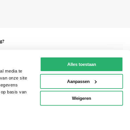
g?
Alles toestaan
al media te
eadshop.nl
van onze site
 32
Aanpassen
 gegevens
 op basis van
Weigeren
p