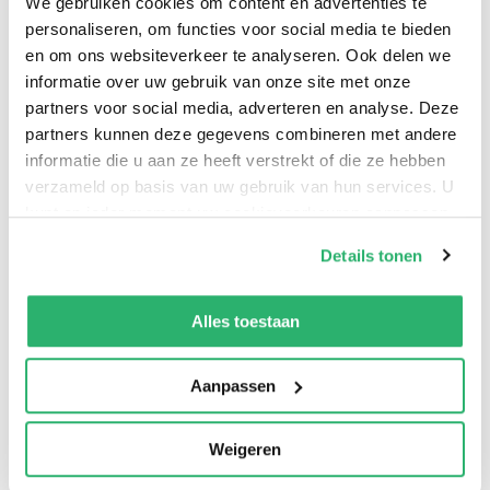
We gebruiken cookies om content en advertenties te
Four cursed heirs. One forbidden witch. A desire that
personaliseren, om functies voor social media te bieden
burns bright. 'All the dark academia, spooky Sabrina
en om ons websiteverkeer te analyseren. Ook delen we
witchy vibes, but with four super hot men who all want
informatie over uw gebruik van onze site met onze
her. I’m so obsessed!' ????? 'That ending?! Honestly,
partners voor social media, adverteren en analyse. Deze
partners kunnen deze gegevens combineren met andere
how dare you (complimentary)! Now I need the next
informatie die u aan ze heeft verstrekt of die ze hebben
book like I need oxygen' ?????
verzameld op basis van uw gebruik van hun services. U
kunt op ieder moment uw cookievoorkeuren aanpassen
op onze
cookiebeleid pagina
.
Details tonen
We werken samen met
13 derden
die uw gegevens
kunnen ontvangen en verwerken.
Alles toestaan
Aanpassen
Weigeren
0
|
0