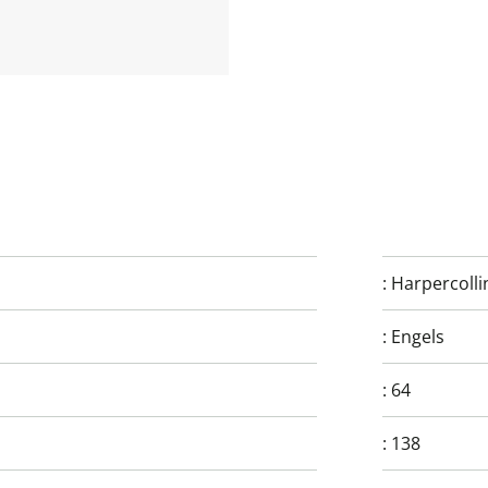
:
Harpercolli
:
Engels
:
64
:
138