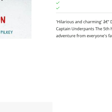
'Hilarious and charming' â€“ 
Captain Underpants The 5th h
adventure from everyone's fav