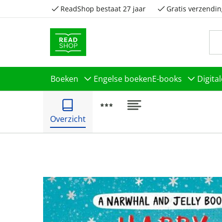
ReadShop bestaat 27 jaar
Gratis verzendin
Boeken
Engelse boeken
E-books
Digita
Overzicht