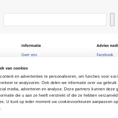
Informatie
Advies nodi
Over ons
Facebook
Vacatures
Instagram
ik van cookies
Winkels en openingstijden
helpdesk@r
ontent en advertenties te personaliseren, om functies voor soci
Cadeaukaart
088 - 133 84
erkeer te analyseren. Ook delen we informatie over uw gebruik 
cial media, adverteren en analyse. Deze partners kunnen deze
Ondernemer worden
ormatie die u aan ze heeft verstrekt of die ze hebben verzameld
Vulnerability Disclosure policy
ces. U kunt op ieder moment uw cookievoorkeuren aanpassen o
a
.