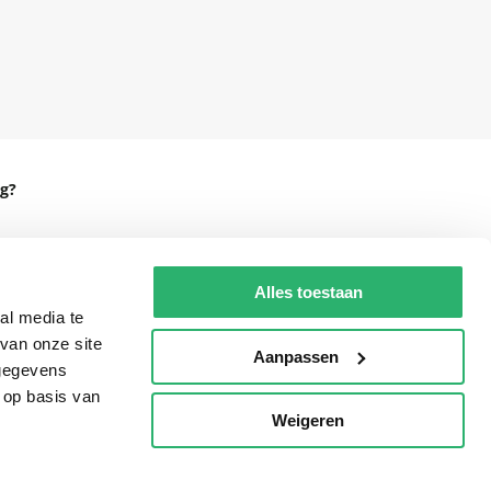
g?
Alles toestaan
eadshop.nl
al media te
 32
van onze site
Aanpassen
 gegevens
 op basis van
Weigeren
p