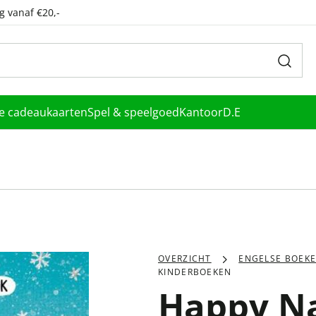
g vanaf €20,-
le cadeaukaarten
Spel & speelgoed
Kantoor
D.E
OVERZICHT
ENGELSE BOEK
KINDERBOEKEN
Happy N