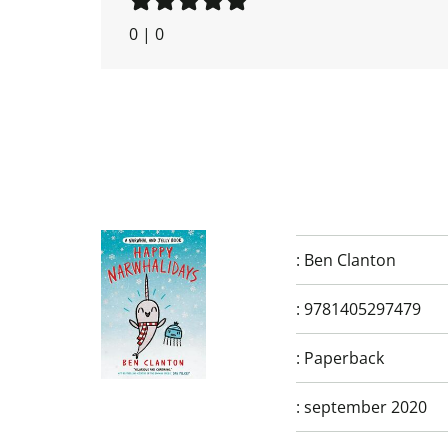
0
|
0
:
Ben Clanton
:
9781405297479
:
Paperback
:
september 2020