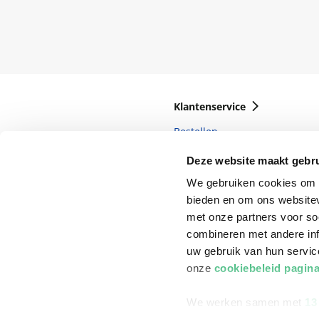
Klantenservice
Bestellen
Bezorging
Deze website maakt gebru
Betalen
We gebruiken cookies om c
bieden en om ons websitev
Retourneren
met onze partners voor so
Veelgestelde vragen
combineren met andere inf
uw gebruik van hun servi
onze
cookiebeleid pagin
We werken samen met
13