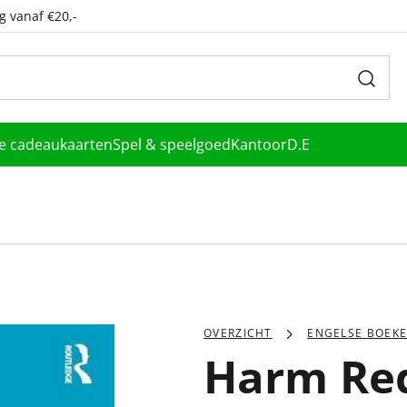
g vanaf €20,-
le cadeaukaarten
Spel & speelgoed
Kantoor
D.E
OVERZICHT
ENGELSE BOEK
Harm Re