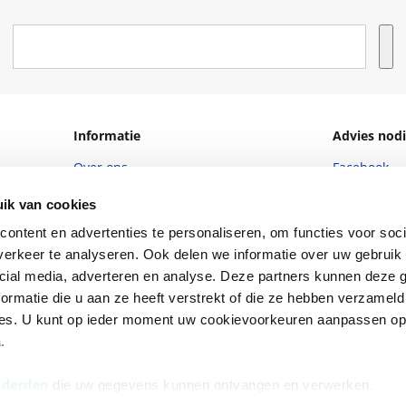
Informatie
Advies nodi
Over ons
Facebook
Vacatures
Instagram
ik van cookies
Winkels en openingstijden
helpdesk@r
ontent en advertenties te personaliseren, om functies voor soci
erkeer te analyseren. Ook delen we informatie over uw gebruik 
Cadeaukaart
088 - 133 84
cial media, adverteren en analyse. Deze partners kunnen deze
Ondernemer worden
ormatie die u aan ze heeft verstrekt of die ze hebben verzameld
ces. U kunt op ieder moment uw cookievoorkeuren aanpassen o
Vulnerability Disclosure policy
a
.
 derden
die uw gegevens kunnen ontvangen en verwerken.