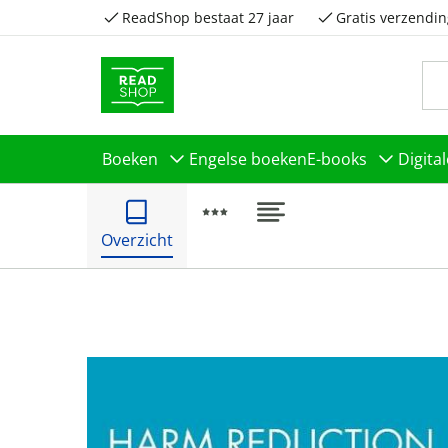
ReadShop bestaat 27 jaar
Gratis verzendin
Boeken
Engelse boeken
E-books
Digita
Overzicht