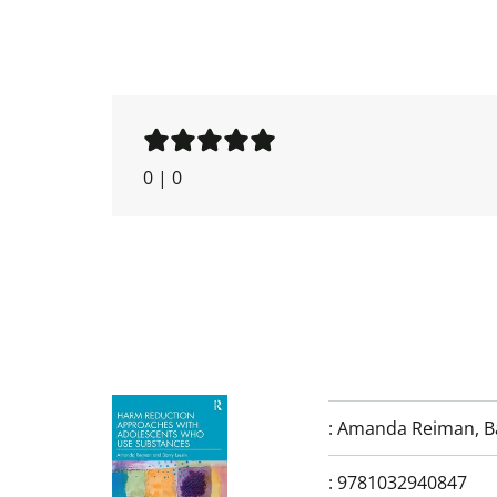
0
|
0
:
Amanda Reiman
,
B
:
9781032940847