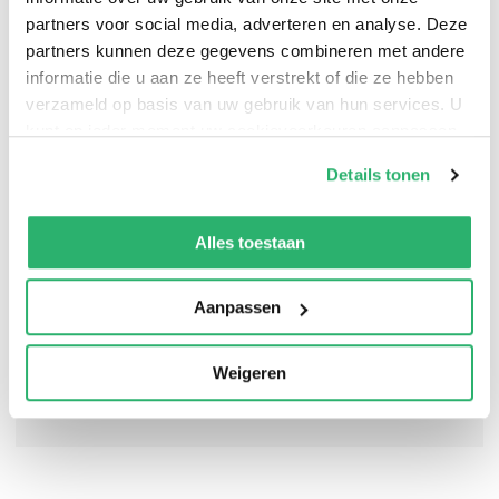
partners voor social media, adverteren en analyse. Deze
partners kunnen deze gegevens combineren met andere
informatie die u aan ze heeft verstrekt of die ze hebben
The internationally bestselling series, repackaged with
verzameld op basis van uw gebruik van hun services. U
stunning new jackets
kunt op ieder moment uw cookievoorkeuren aanpassen
op onze
cookiebeleid pagina
.
Details tonen
We werken samen met
13 derden
die uw gegevens
kunnen ontvangen en verwerken.
Alles toestaan
Aanpassen
Weigeren
0
|
0