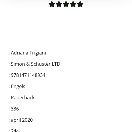
:
Adriana Trigiani
:
Simon & Schuster LTD
:
9781471148934
:
Engels
:
Paperback
:
336
:
april 2020
:
244