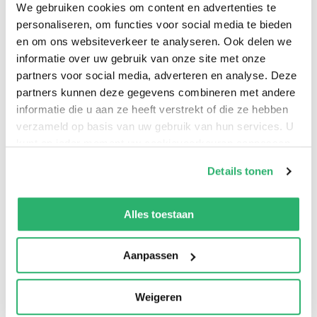
We gebruiken cookies om content en advertenties te
personaliseren, om functies voor social media te bieden
en om ons websiteverkeer te analyseren. Ook delen we
informatie over uw gebruik van onze site met onze
partners voor social media, adverteren en analyse. Deze
Probably the most famous book ever written on
partners kunnen deze gegevens combineren met andere
making money in real estate. William Nickerson and his
informatie die u aan ze heeft verstrekt of die ze hebben
book HOW I TURNED $1,000 INTO ONE MILLION IN REAL
verzameld op basis van uw gebruik van hun services. U
kunt op ieder moment uw cookievoorkeuren aanpassen
ESTATE IN MY SPARE TIME has probably created more
op onze
cookiebeleid pagina
.
millionaires than any other book in investing history. It
Details tonen
simply is a masterpiece of common sense advice.
We werken samen met
13 derden
die uw gegevens
kunnen ontvangen en verwerken.
Alles toestaan
Aanpassen
Weigeren