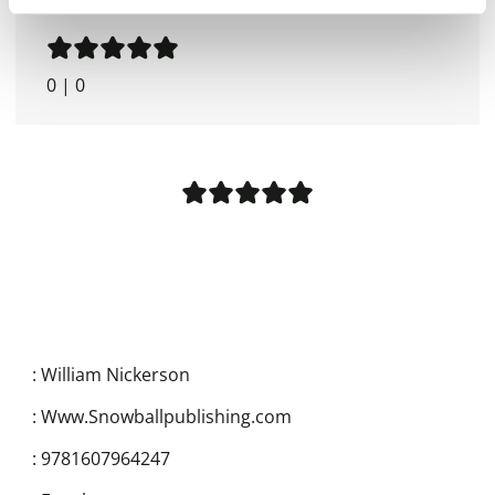
0
|
0
:
William Nickerson
:
Www.Snowballpublishing.com
:
9781607964247