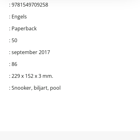
:
9781549709258
:
Engels
:
Paperback
:
50
:
september 2017
:
86
:
229 x 152 x 3 mm.
:
Snooker, biljart, pool