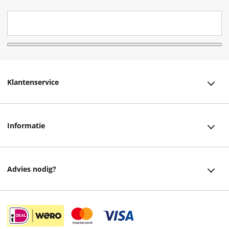
Klantenservice
Klantenservice
Informatie
Bestellen
Over ons
Bezorging
Advies nodig?
Vacatures
Betalen
Facebook
Winkels en openingstijden
Retourneren
Instagram
Cadeaukaart