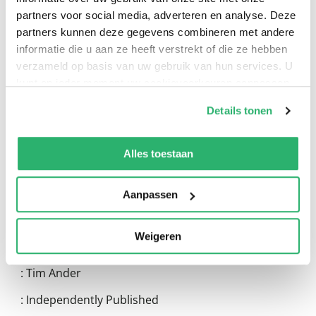
partners voor social media, adverteren en analyse. Deze
partners kunnen deze gegevens combineren met andere
informatie die u aan ze heeft verstrekt of die ze hebben
verzameld op basis van uw gebruik van hun services. U
kunt op ieder moment uw cookievoorkeuren aanpassen
0
|
0
op onze
cookiebeleid pagina
.
Details tonen
We werken samen met
13 derden
die uw gegevens
kunnen ontvangen en verwerken.
Alles toestaan
Aanpassen
Weigeren
:
Tim Ander
:
Independently Published