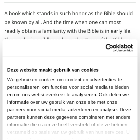
A book which stands in such honor as the Bible should
be known by all. And the time when one can most
readily obtain a familiarity with the Bible is in early life.
Those who in childhood learn the Story of the Bible are
fortunate, for they will never forget it. In this
unabridged and unedited edition you will find all the
principal stories of the Bible, each one complete in
Deze website maakt gebruik van cookies
itself, while together combining to form a continuous
We gebruiken cookies om content en advertenties te
narrative. With 168 stories from both the Old
personaliseren, om functies voor social media te bieden
Testament and the New Testament, there is ample
en om ons websiteverkeer te analyseren. Ook delen we
material for a full year of reading. Since the book is
informatie over uw gebruik van onze site met onze
designed to lead the young reader to the Bible itself,
partners voor social media, adverteren en analyse. Deze
partners kunnen deze gegevens combineren met andere
and not away from it, the language of the Bible, or a
informatie die u aan ze heeft verstrekt of die ze hebben
language somewhat like that of the Bible, has been
verzameld op basis van uw gebruik van hun services. U
employed. The Bible stories are made plain with
kunt op ieder moment uw cookievoorkeuren aanpassen