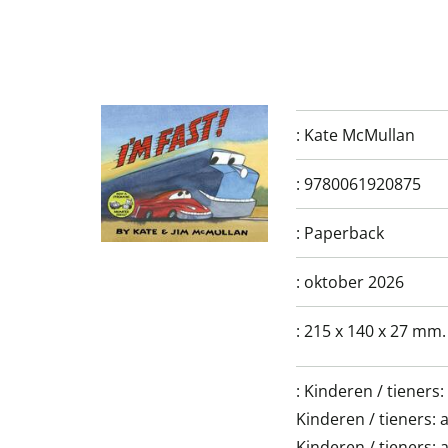
:
Kate McMullan
:
9780061920875
:
Paperback
:
oktober 2026
:
215 x 140 x 27 mm.
:
Kinderen / tieners
Kinderen / tieners: 
Kinderen / tieners: