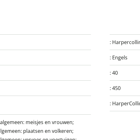
:
Harpercolli
:
Engels
:
40
:
450
:
HarperColli
: algemeen: meisjes en vrouwen;
algemeen: plaatsen en volkeren;
 algemeen: vervoer en voertuigen;