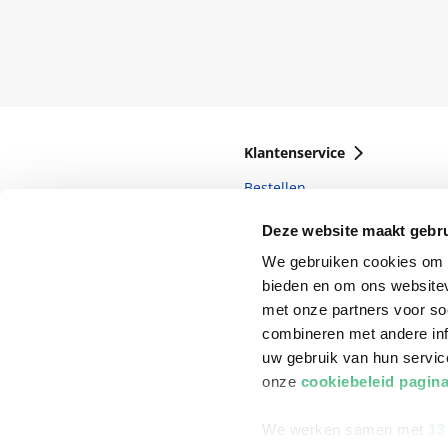
Klantenservice
Bestellen
Bezorging
Deze website maakt gebru
Betalen
We gebruiken cookies om c
bieden en om ons websitev
Retourneren
met onze partners voor so
Veelgestelde vragen
combineren met andere inf
uw gebruik van hun servi
onze
cookiebeleid pagin
We werken samen met
13