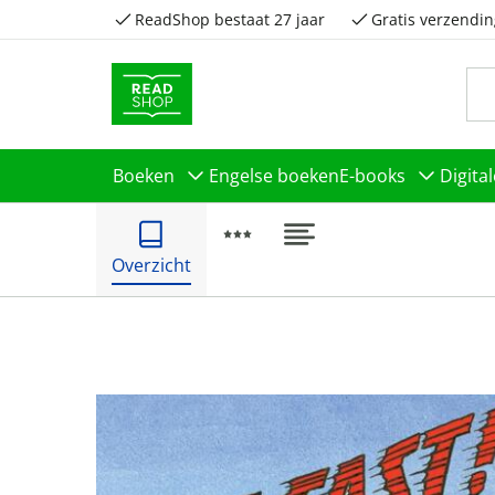
ReadShop bestaat 27 jaar
Gratis verzendin
Boeken
Engelse boeken
E-books
Digita
Overzicht