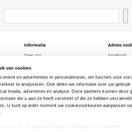
Informatie
Advies nodi
Over ons
Facebook
Vacatures
Instagram
ik van cookies
Winkels en openingstijden
helpdesk@r
ontent en advertenties te personaliseren, om functies voor soci
erkeer te analyseren. Ook delen we informatie over uw gebruik 
Cadeaukaart
088 - 133 84
cial media, adverteren en analyse. Deze partners kunnen deze
Ondernemer worden
ormatie die u aan ze heeft verstrekt of die ze hebben verzameld
ces. U kunt op ieder moment uw cookievoorkeuren aanpassen o
Vulnerability Disclosure policy
a
.
 derden
die uw gegevens kunnen ontvangen en verwerken.