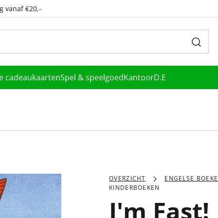
g vanaf €20,-
le cadeaukaarten
Spel & speelgoed
Kantoor
D.E
OVERZICHT
ENGELSE BOEK
KINDERBOEKEN
I'm Fast!