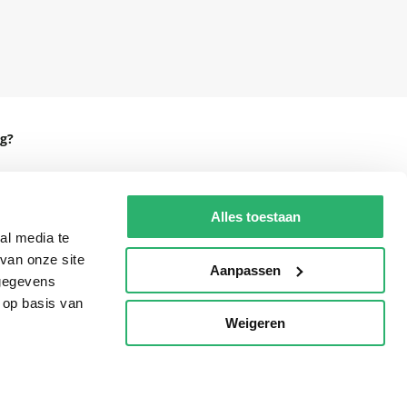
g?
Alles toestaan
eadshop.nl
al media te
van onze site
 32
Aanpassen
 gegevens
 op basis van
Weigeren
p