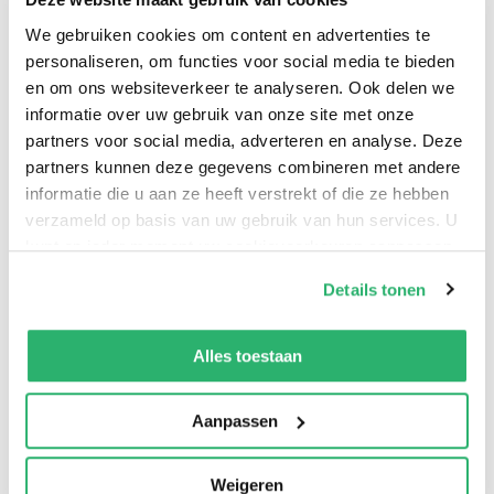
We gebruiken cookies om content en advertenties te
Digital techniques have the potential to improve the
personaliseren, om functies voor social media te bieden
practice of radiology but they also risk the overuse of
en om ons websiteverkeer te analyseren. Ook delen we
radiation. In conventional radiography, excessive
informatie over uw gebruik van onze site met onze
partners voor social media, adverteren en analyse. Deze
exposure produces a black film. In digital systems, good
partners kunnen deze gegevens combineren met andere
images are obtained for a large range of doses. This
informatie die u aan ze heeft verstrekt of die ze hebben
book deals with this topic.
verzameld op basis van uw gebruik van hun services. U
kunt op ieder moment uw cookievoorkeuren aanpassen
op onze
cookiebeleid pagina
.
Details tonen
We werken samen met
13 derden
die uw gegevens
kunnen ontvangen en verwerken.
Alles toestaan
Aanpassen
Weigeren