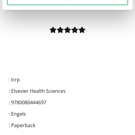
0
|
0
:
Icrp
:
Elsevier Health Sciences
:
9780080444697
:
Engels
:
Paperback