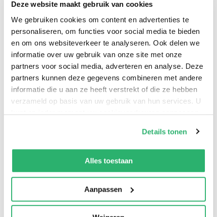
Deze website maakt gebruik van cookies
We gebruiken cookies om content en advertenties te
personaliseren, om functies voor social media te bieden
en om ons websiteverkeer te analyseren. Ook delen we
informatie over uw gebruik van onze site met onze
partners voor social media, adverteren en analyse. Deze
partners kunnen deze gegevens combineren met andere
The story of the recent uprisings from around the
informatie die u aan ze heeft verstrekt of die ze hebben
world that sought to change society - and what comes
verzameld op basis van uw gebruik van hun services. U
next
kunt op ieder moment uw cookievoorkeuren aanpassen
op onze
cookiebeleid pagina
.
Details tonen
We werken samen met
13 derden
die uw gegevens
kunnen ontvangen en verwerken.
Alles toestaan
Aanpassen