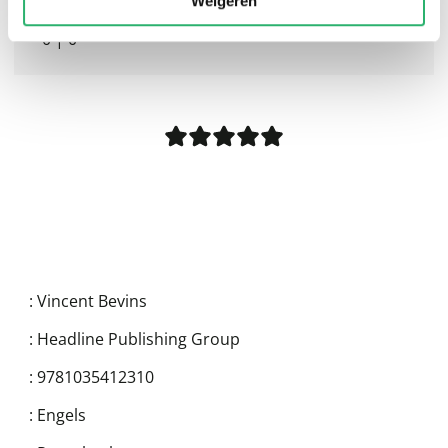
Weigeren
0
|
0
:
Vincent Bevins
:
Headline Publishing Group
:
9781035412310
:
Engels