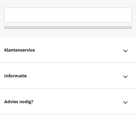
Klantenservice
Klantenservice
Informatie
Bestellen
Over ons
Bezorging
Advies nodig?
Vacatures
Betalen
Facebook
Winkels en openingstijden
Retourneren
Instagram
20,95