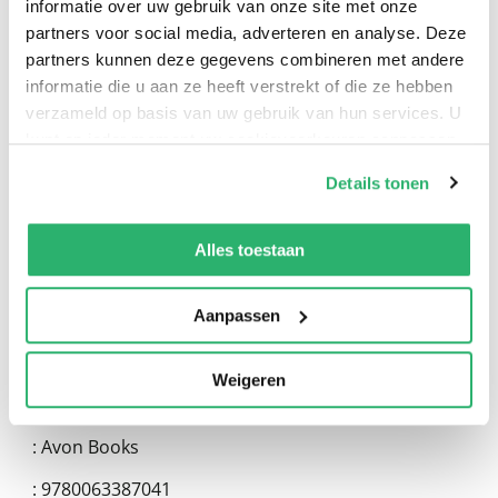
informatie over uw gebruik van onze site met onze
partners voor social media, adverteren en analyse. Deze
partners kunnen deze gegevens combineren met andere
informatie die u aan ze heeft verstrekt of die ze hebben
0
|
0
verzameld op basis van uw gebruik van hun services. U
kunt op ieder moment uw cookievoorkeuren aanpassen
op onze
cookiebeleid pagina
.
Details tonen
We werken samen met
13 derden
die uw gegevens
kunnen ontvangen en verwerken.
Alles toestaan
Aanpassen
Weigeren
:
Ally Carter
:
Avon Books
:
9780063387041