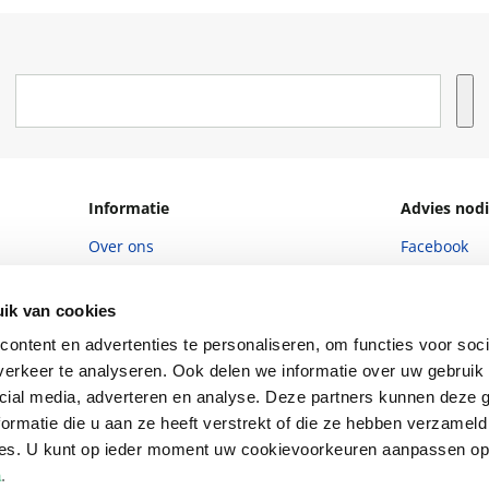
Informatie
Advies nodi
Over ons
Facebook
Vacatures
Instagram
ik van cookies
Winkels en openingstijden
helpdesk@r
ontent en advertenties te personaliseren, om functies voor soci
Cadeaukaart
088 - 133 84
erkeer te analyseren. Ook delen we informatie over uw gebruik 
cial media, adverteren en analyse. Deze partners kunnen deze
Ondernemer worden
ormatie die u aan ze heeft verstrekt of die ze hebben verzameld
Vulnerability Disclosure policy
ces. U kunt op ieder moment uw cookievoorkeuren aanpassen o
a
.