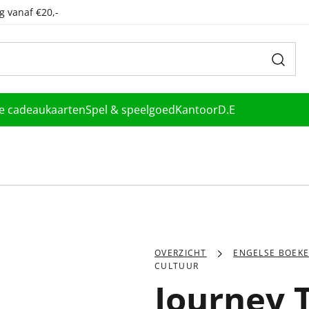
g vanaf €20,-
le cadeaukaarten
Spel & speelgoed
Kantoor
D.E
OVERZICHT
ENGELSE BOEK
CULTUUR
Journey 