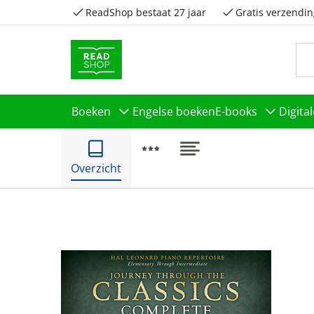
ReadShop bestaat 27 jaar
Gratis verzendin
Boeken
Engelse boeken
E-books
Digita
Overzicht