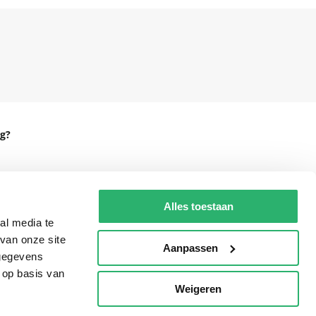
g?
Alles toestaan
eadshop.nl
al media te
 32
van onze site
Aanpassen
 gegevens
 op basis van
Weigeren
p