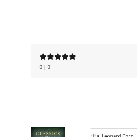
0
|
0
:
Hal Leonard Corp