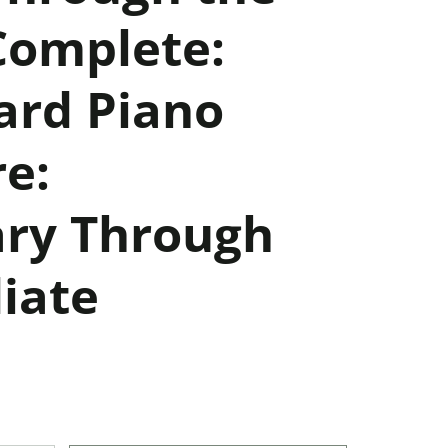
 Complete:
ard Piano
re:
ry Through
iate