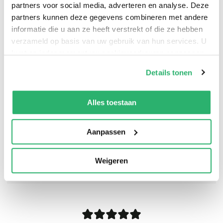
partners voor social media, adverteren en analyse. Deze
partners kunnen deze gegevens combineren met andere
informatie die u aan ze heeft verstrekt of die ze hebben
verzameld op basis van uw gebruik van hun services. U
kunt op ieder moment uw cookievoorkeuren aanpassen
op onze
cookiebeleid pagina
.
Details tonen
We werken samen met
13 derden
die uw gegevens
kunnen ontvangen en verwerken.
Alles toestaan
Aanpassen
Weigeren
0
|
0