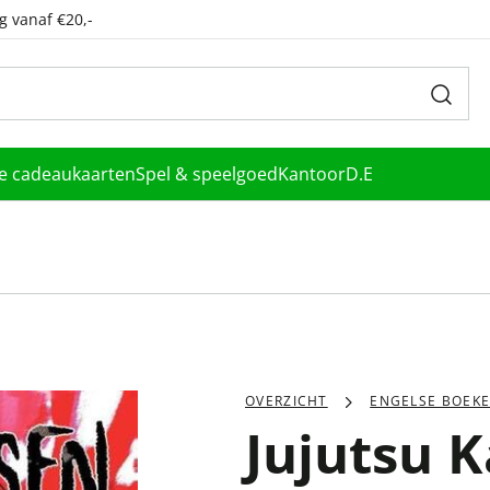
g vanaf €20,-
le cadeaukaarten
Spel & speelgoed
Kantoor
D.E
OVERZICHT
ENGELSE BOEK
Jujutsu K