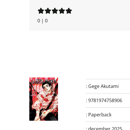
0
|
0
:
Gege Akutami
:
9781974758906
:
Paperback
:
december 2025