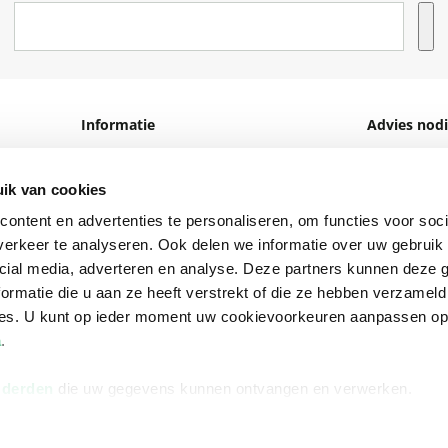
Informatie
Advies nodi
Over ons
Facebook
ik van cookies
Vacatures
Instagram
ontent en advertenties te personaliseren, om functies voor soci
Winkels en openingstijden
helpdesk@r
erkeer te analyseren. Ook delen we informatie over uw gebruik 
Cadeaukaart
088 - 133 84
cial media, adverteren en analyse. Deze partners kunnen deze
ormatie die u aan ze heeft verstrekt of die ze hebben verzameld
Ondernemer worden
ces. U kunt op ieder moment uw cookievoorkeuren aanpassen o
Vulnerability Disclosure policy
a
.
 derden
die uw gegevens kunnen ontvangen en verwerken.