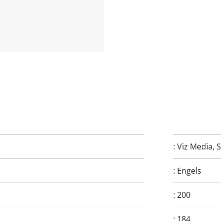
:
Viz Media, 
:
Engels
:
200
:
184