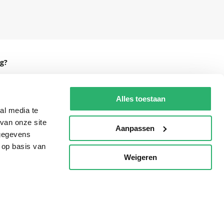
g?
Alles toestaan
al media te
eadshop.nl
van onze site
Aanpassen
 32
 gegevens
 op basis van
Weigeren
p