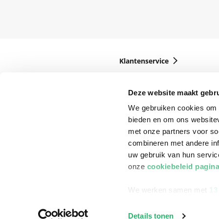
Klantenservice
Bestellen
Deze website maakt gebru
Bezorging
We gebruiken cookies om c
Betalen
bieden en om ons websitev
Retourneren
met onze partners voor so
combineren met andere inf
Veelgestelde vragen
uw gebruik van hun servi
onze
cookiebeleid pagin
We werken samen met
13
Details tonen