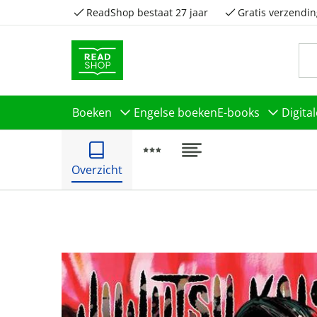
ReadShop bestaat 27 jaar
Gratis verzendin
Boeken
Engelse boeken
E-books
Digita
Overzicht