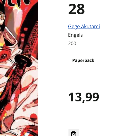
28
Gege Akutami
Engels
200
Paperback
13,99