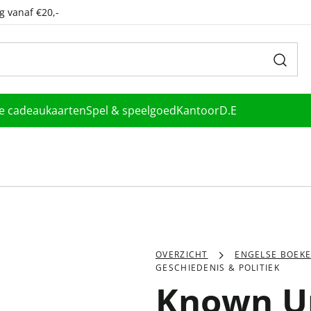
g vanaf €20,-
le cadeaukaarten
Spel & speelgoed
Kantoor
D.E
OVERZICHT
ENGELSE BOEK
GESCHIEDENIS & POLITIEK
Known U