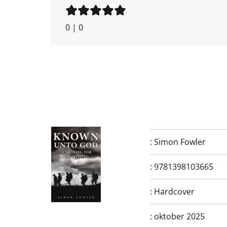
0
|
0
:
Simon Fowler
:
9781398103665
:
Hardcover
:
oktober 2025