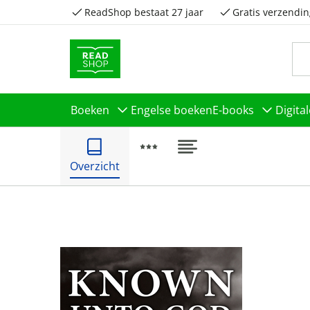
ReadShop bestaat 27 jaar
Gratis verzendin
Boeken
Engelse boeken
E-books
Digita
Overzicht