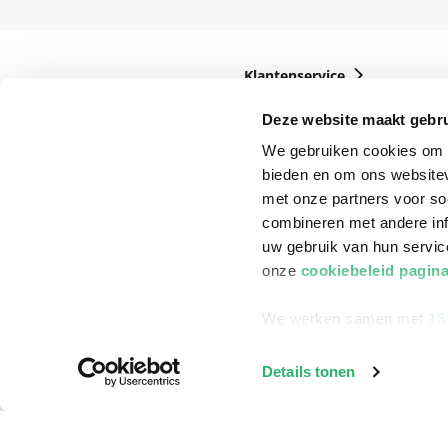
Klantenservice
Bestellen
Deze website maakt gebru
Bezorging
We gebruiken cookies om c
bieden en om ons websitev
Betalen
met onze partners voor so
Retourneren
combineren met andere inf
uw gebruik van hun servi
Veelgestelde vragen
onze
cookiebeleid pagin
We werken samen met
13
Details tonen