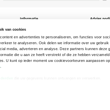
Informatie
Advies nodi
Over ons
Facebook
ik van cookies
Vacatures
Instagram
ontent en advertenties te personaliseren, om functies voor soci
erkeer te analyseren. Ook delen we informatie over uw gebruik 
Winkels en openingstijden
helpdesk@r
cial media, adverteren en analyse. Deze partners kunnen deze
Cadeaukaart
088 - 133 84
ormatie die u aan ze heeft verstrekt of die ze hebben verzameld
ces. U kunt op ieder moment uw cookievoorkeuren aanpassen o
Ondernemer worden
a
.
Vulnerability Disclosure policy
 derden
die uw gegevens kunnen ontvangen en verwerken.