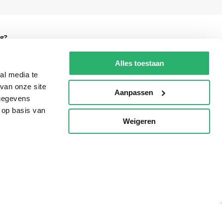
g?
Alles toestaan
al media te
van onze site
eadshop.nl
Aanpassen
 gegevens
 32
 op basis van
Weigeren
p