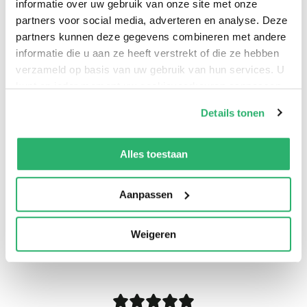
informatie over uw gebruik van onze site met onze
partners voor social media, adverteren en analyse. Deze
partners kunnen deze gegevens combineren met andere
informatie die u aan ze heeft verstrekt of die ze hebben
verzameld op basis van uw gebruik van hun services. U
kunt op ieder moment uw cookievoorkeuren aanpassen
op onze
cookiebeleid pagina
.
Details tonen
We werken samen met
13 derden
die uw gegevens
kunnen ontvangen en verwerken.
Alles toestaan
Aanpassen
0
|
0
Weigeren