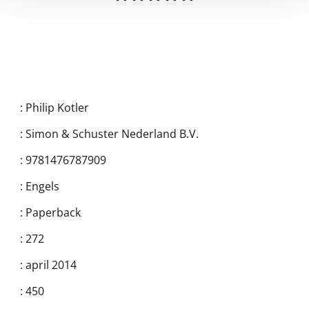
:
Philip Kotler
:
Simon & Schuster Nederland B.V.
:
9781476787909
:
Engels
:
Paperback
:
272
:
april 2014
:
450