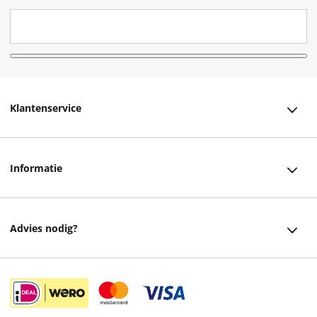
Klantenservice
Klantenservice
Informatie
Bestellen
Over ons
Bezorging
Advies nodig?
Vacatures
Betalen
Facebook
Winkels en openingstijden
Retourneren
Instagram
Cadeaukaart