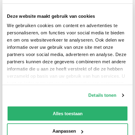
Our workbooks are based on the Kumon Method, a
learning system designed to help each child reach his
Deze website maakt gebruik van cookies
or her full potential. Concepts are introduced in a step-
We gebruiken cookies om content en advertenties te
by-step manner that allows your child to master each
personaliseren, om functies voor social media te bieden
in turn without frustration. Through Kumon
en om ons websiteverkeer te analyseren. Ook delen we
Workbooks, children gain confidence in their abilities
informatie over uw gebruik van onze site met onze
and are motivated to learn on their own. We believe in
partners voor social media, adverteren en analyse. Deze
creating the best possible products for children, so our
partners kunnen deze gegevens combineren met andere
workbooks never compromise on content or quality.
informatie die u aan ze heeft verstrekt of die ze hebben
verzameld op basis van uw gebruik van hun services. U
kunt op ieder moment uw cookievoorkeuren aanpassen
op onze
cookiebeleid pagina
.
Details tonen
We werken samen met
13 derden
die uw gegevens
kunnen ontvangen en verwerken.
Alles toestaan
Aanpassen