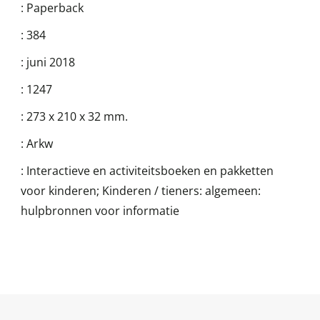
:
Paperback
:
384
:
juni 2018
:
1247
:
273 x 210 x 32 mm.
:
Arkw
:
Interactieve en activiteitsboeken en pakketten
voor kinderen; Kinderen / tieners: algemeen:
hulpbronnen voor informatie