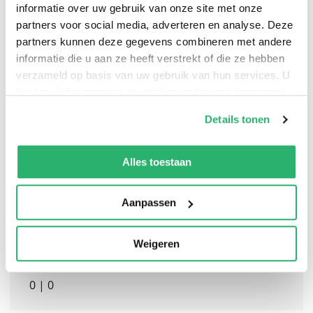
informatie over uw gebruik van onze site met onze
partners voor social media, adverteren en analyse. Deze
partners kunnen deze gegevens combineren met andere
informatie die u aan ze heeft verstrekt of die ze hebben
An electrifying novel about the complicated friendship
verzameld op basis van uw gebruik van hun services. U
between two ambitious and talented female writers in
kunt op ieder moment uw cookievoorkeuren aanpassen
1960s Los Angeles
op onze
cookiebeleid pagina
.
Details tonen
We werken samen met
13 derden
die uw gegevens
kunnen ontvangen en verwerken.
Alles toestaan
Aanpassen
Weigeren
0
|
0