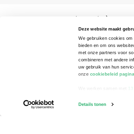
Klantenservice
Bestellen
Deze website maakt gebru
We gebruiken cookies om c
Bezorging
bieden en om ons websitev
Betalen
met onze partners voor so
Retourneren
combineren met andere inf
uw gebruik van hun servi
Veelgestelde vragen
onze
cookiebeleid pagin
We werken samen met
13
Details tonen