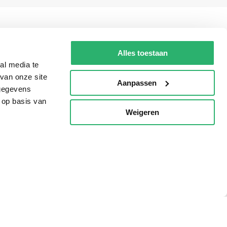
g?
Alles toestaan
al media te
van onze site
Aanpassen
eadshop.nl
 gegevens
 32
 op basis van
Weigeren
p