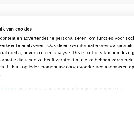
Informatie
Advies nodi
Over ons
Facebook
ik van cookies
ontent en advertenties te personaliseren, om functies voor soci
Vacatures
Instagram
erkeer te analyseren. Ook delen we informatie over uw gebruik 
Winkels en openingstijden
helpdesk@r
cial media, adverteren en analyse. Deze partners kunnen deze
Cadeaukaart
088 - 133 84
ormatie die u aan ze heeft verstrekt of die ze hebben verzameld
ces. U kunt op ieder moment uw cookievoorkeuren aanpassen o
Ondernemer worden
a
.
Vulnerability Disclosure policy
 derden
die uw gegevens kunnen ontvangen en verwerken.