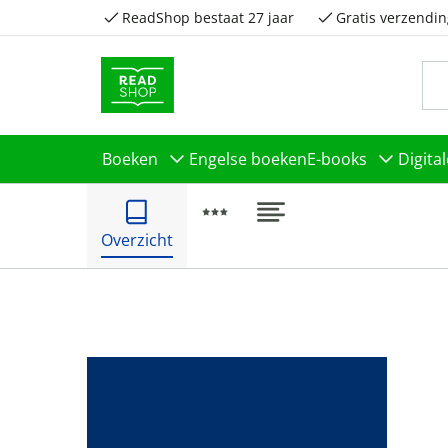
ReadShop bestaat 27 jaar
Gratis verzendin
Boeken
Engelse boeken
E-books
Digita
Overzicht