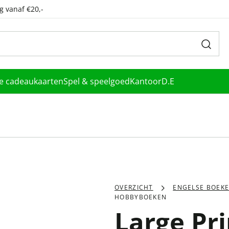
g vanaf €20,-
le cadeaukaarten
Spel & speelgoed
Kantoor
D.E
OVERZICHT
ENGELSE BOEK
HOBBYBOEKEN
Large Pr