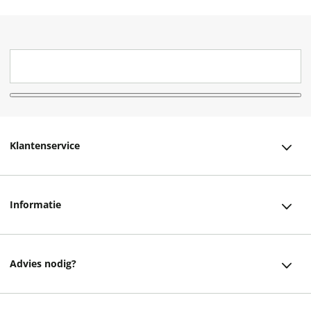
Klantenservice
Klantenservice
Informatie
Bestellen
Over ons
Bezorging
Advies nodig?
Vacatures
Betalen
Facebook
Winkels en openingstijden