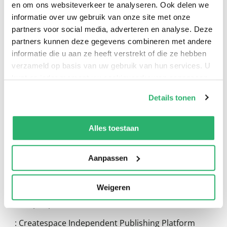
en om ons websiteverkeer te analyseren. Ook delen we
informatie over uw gebruik van onze site met onze
partners voor social media, adverteren en analyse. Deze
partners kunnen deze gegevens combineren met andere
informatie die u aan ze heeft verstrekt of die ze hebben
verzameld op basis van uw gebruik van hun services. U
0
|
0
kunt op ieder moment uw cookievoorkeuren aanpassen
op onze
cookiebeleid pagina
.
Details tonen
We werken samen met
13 derden
die uw gegevens
kunnen ontvangen en verwerken.
Alles toestaan
Aanpassen
Weigeren
:
Keepitup Johnson
:
Createspace Independent Publishing Platform