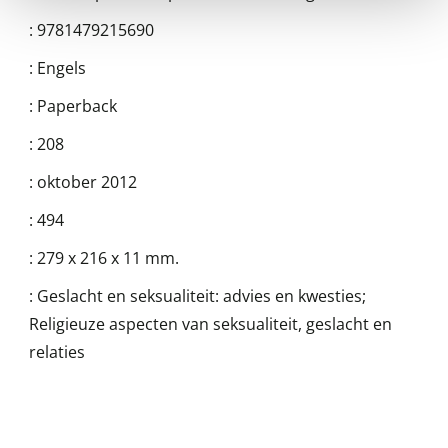
:
9781479215690
:
Engels
:
Paperback
:
208
:
oktober 2012
:
494
:
279 x 216 x 11 mm.
:
Geslacht en seksualiteit: advies en kwesties;
Religieuze aspecten van seksualiteit, geslacht en
relaties