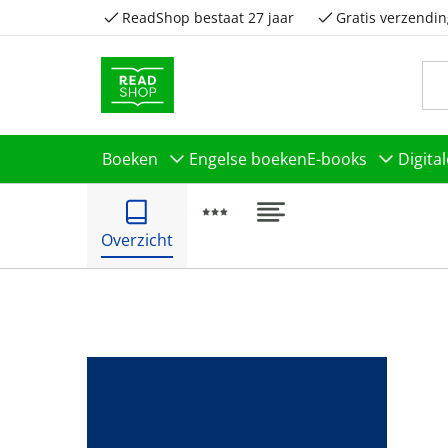
ReadShop bestaat 27 jaar
Gratis verzendin
Boeken
Engelse boeken
E-books
Digita
Overzicht