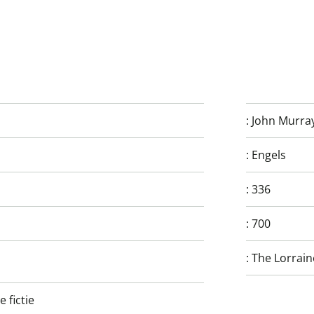
:
John Murra
:
Engels
:
336
:
700
:
The Lorrain
 fictie