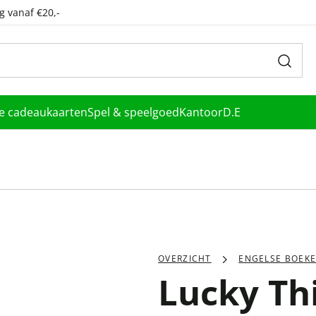
g vanaf €20,-
le cadeaukaarten
Spel & speelgoed
Kantoor
D.E
OVERZICHT
ENGELSE BOEK
Lucky Th