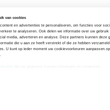
Informatie
Advies nodi
ik van cookies
Over ons
Facebook
ontent en advertenties te personaliseren, om functies voor soci
Vacatures
Instagram
erkeer te analyseren. Ook delen we informatie over uw gebruik 
Winkels en openingstijden
helpdesk@r
cial media, adverteren en analyse. Deze partners kunnen deze
ormatie die u aan ze heeft verstrekt of die ze hebben verzameld
Cadeaukaart
088 - 133 84
ces. U kunt op ieder moment uw cookievoorkeuren aanpassen o
Ondernemer worden
a
.
Vulnerability Disclosure policy
 derden
die uw gegevens kunnen ontvangen en verwerken.