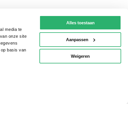
g?
Alles toestaan
al media te
van onze site
Aanpassen
eadshop.nl
 gegevens
 op basis van
 32
Weigeren
p