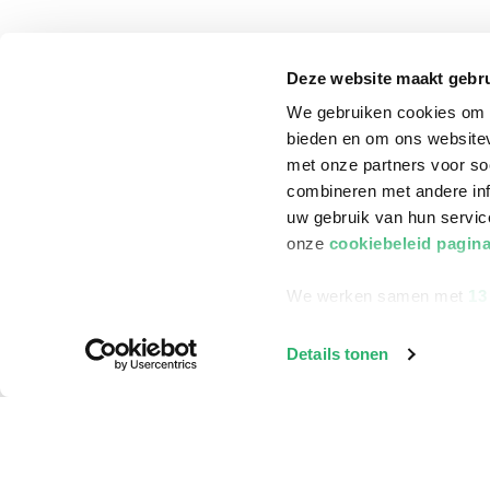
Klantenservice
Deze website maakt gebru
Bestellen
We gebruiken cookies om c
Bezorging
bieden en om ons websitev
Betalen
met onze partners voor so
combineren met andere inf
Retourneren
uw gebruik van hun servi
Veelgestelde vragen
onze
cookiebeleid pagin
We werken samen met
13
Details tonen