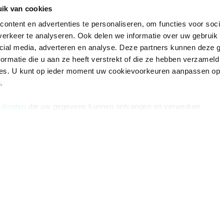
Informatie
Advies nodi
ik van cookies
Over ons
Facebook
ontent en advertenties te personaliseren, om functies voor soci
erkeer te analyseren. Ook delen we informatie over uw gebruik 
Vacatures
Instagram
cial media, adverteren en analyse. Deze partners kunnen deze
Winkels en openingstijden
helpdesk@r
ormatie die u aan ze heeft verstrekt of die ze hebben verzameld
Cadeaukaart
088 - 133 84
ces. U kunt op ieder moment uw cookievoorkeuren aanpassen o
a
.
Ondernemer worden
Vulnerability Disclosure policy
 derden
die uw gegevens kunnen ontvangen en verwerken.
Algemene 