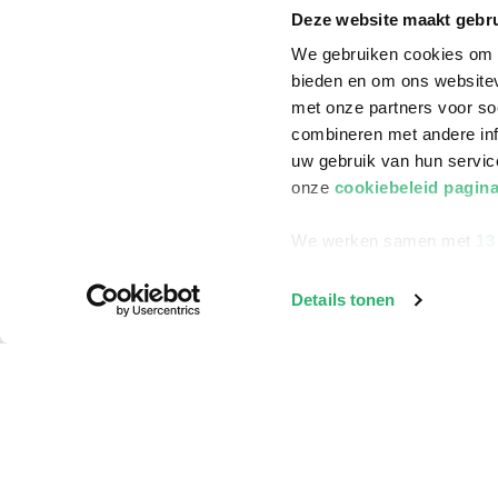
Klantenservice
Deze website maakt gebru
Bestellen
We gebruiken cookies om c
bieden en om ons websitev
Bezorging
met onze partners voor so
Betalen
combineren met andere inf
Retourneren
uw gebruik van hun servi
onze
cookiebeleid pagin
Veelgestelde vragen
We werken samen met
13
Details tonen
©
2026
ReadShop