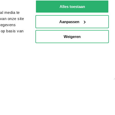
g?
Alles toestaan
al media te
van onze site
Aanpassen
 gegevens
eadshop.nl
 op basis van
Weigeren
 32
p
voorwaarden
Privacy
Cookies
Disclaimer