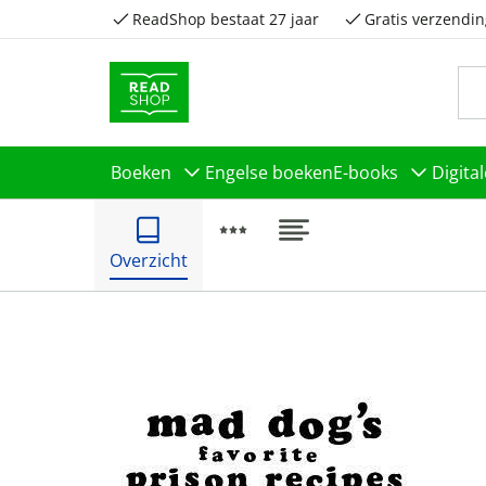
ReadShop bestaat 27 jaar
Gratis verzendin
Boeken
Engelse boeken
E-books
Digita
Overzicht