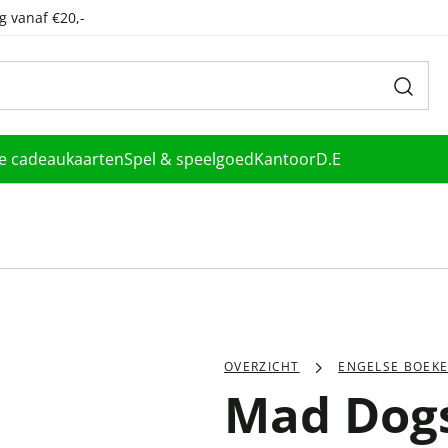
g vanaf €20,-
le cadeaukaarten
Spel & speelgoed
Kantoor
D.E
OVERZICHT
ENGELSE BOEK
Mad Dogs