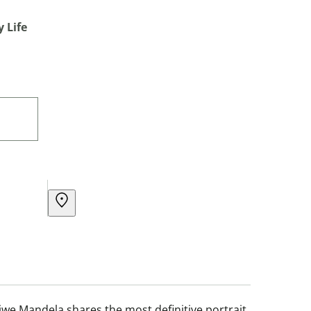
 Life
ziwe Mandela shares the most definitive portrait