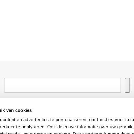
ik van cookies
Informatie
Advies nodi
ontent en advertenties te personaliseren, om functies voor soci
Over ons
Facebook
erkeer te analyseren. Ook delen we informatie over uw gebruik 
cial media, adverteren en analyse. Deze partners kunnen deze