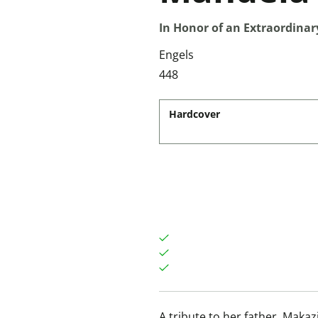
In Honor of an Extraordinary
Engels
448
Hardcover
A tribute to her father, Maka