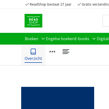
ReadShop bestaat 27 jaar
Gratis verzendin
Boeken
Engelse boeken
E-books
Digita
Overzicht