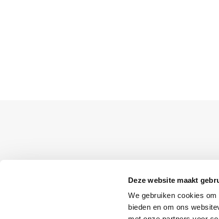
Deze website maakt gebru
Klantenservice
We gebruiken cookies om c
Bestellen
bieden en om ons websitev
met onze partners voor so