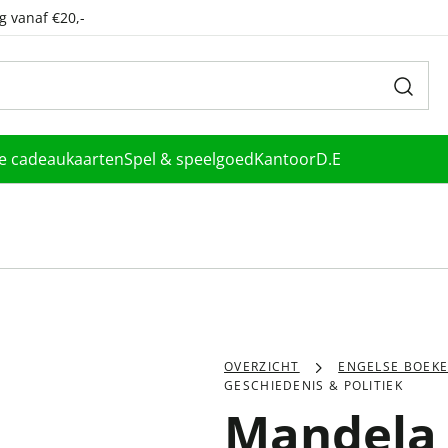
g vanaf €20,-
le cadeaukaarten
Spel & speelgoed
Kantoor
D.E
OVERZICHT
ENGELSE BOEK
GESCHIEDENIS & POLITIEK
Mandela