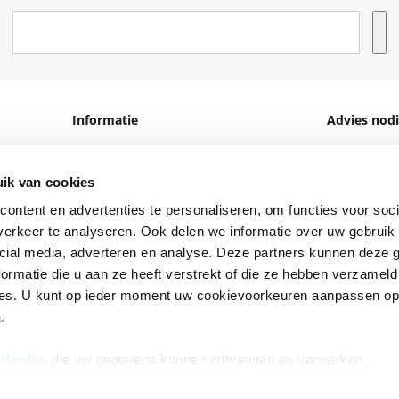
Informatie
Advies nodi
Over ons
Facebook
Vacatures
Instagram
ik van cookies
ontent en advertenties te personaliseren, om functies voor soci
Winkels en openingstijden
helpdesk@r
erkeer te analyseren. Ook delen we informatie over uw gebruik 
Cadeaukaart
088 - 133 84
cial media, adverteren en analyse. Deze partners kunnen deze
ormatie die u aan ze heeft verstrekt of die ze hebben verzameld
Ondernemer worden
ces. U kunt op ieder moment uw cookievoorkeuren aanpassen o
Vulnerability Disclosure policy
a
.
 derden
die uw gegevens kunnen ontvangen en verwerken.