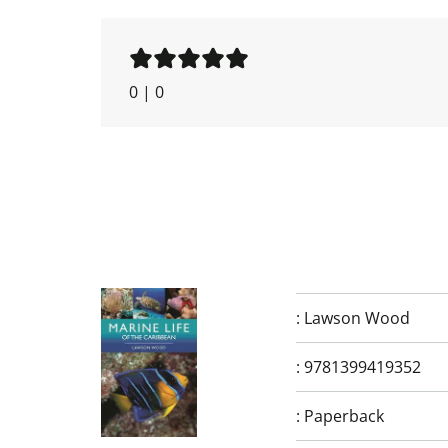
0
|
0
:
Lawson Wood
:
9781399419352
:
Paperback