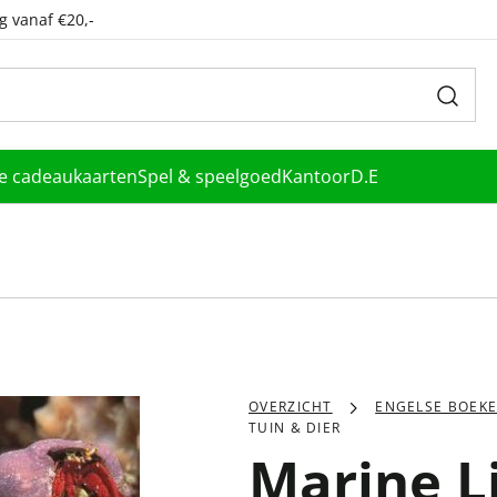
g vanaf €20,-
le cadeaukaarten
Spel & speelgoed
Kantoor
D.E
OVERZICHT
ENGELSE BOEK
TUIN & DIER
Marine Li