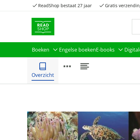
ReadShop bestaat 27 jaar
Gratis verzendin
Boeken
Engelse boeken
E-books
Digita
Overzicht