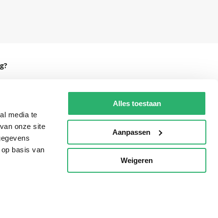
g?
Alles toestaan
al media te
eadshop.nl
van onze site
Aanpassen
 32
 gegevens
 op basis van
Weigeren
p