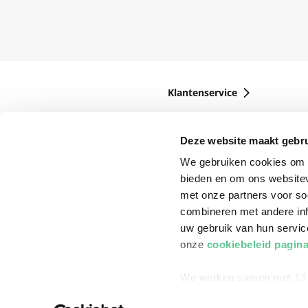
Klantenservice
Bestellen
Bezorging
Deze website maakt gebru
We gebruiken cookies om c
Betalen
bieden en om ons websitev
Retourneren
met onze partners voor so
combineren met andere inf
Veelgestelde vragen
uw gebruik van hun servi
onze
cookiebeleid pagin
We werken samen met
13