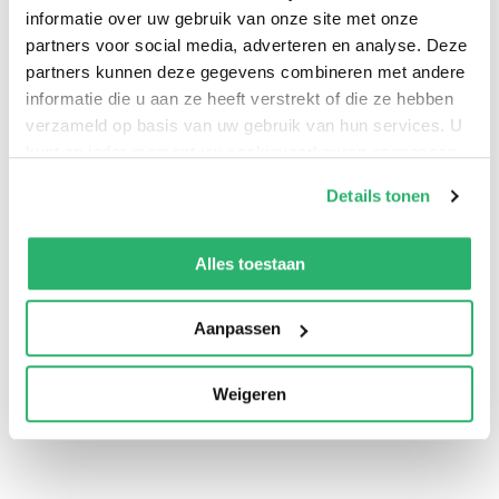
informatie over uw gebruik van onze site met onze
partners voor social media, adverteren en analyse. Deze
partners kunnen deze gegevens combineren met andere
informatie die u aan ze heeft verstrekt of die ze hebben
verzameld op basis van uw gebruik van hun services. U
kunt op ieder moment uw cookievoorkeuren aanpassen
op onze
cookiebeleid pagina
.
Details tonen
We werken samen met
13 derden
die uw gegevens
kunnen ontvangen en verwerken.
Alles toestaan
0
|
0
Aanpassen
Weigeren