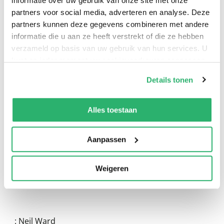
informatie over uw gebruik van onze site met onze
partners voor social media, adverteren en analyse. Deze
partners kunnen deze gegevens combineren met andere
informatie die u aan ze heeft verstrekt of die ze hebben
verzameld op basis van uw gebruik van hun services. U
kunt op ieder moment uw cookievoorkeuren aanpassen
op onze
cookiebeleid pagina
.
Details tonen
0
|
0
We werken samen met
13 derden
die uw gegevens
kunnen ontvangen en verwerken.
Alles toestaan
Aanpassen
Weigeren
:
Neil Ward