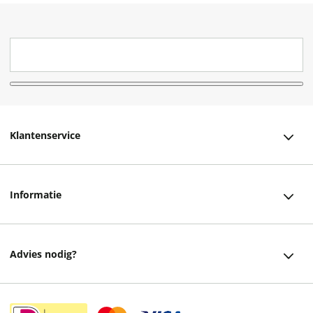
Klantenservice
Klantenservice
Informatie
Bestellen
Over ons
Bezorging
Advies nodig?
Vacatures
Betalen
Facebook
Winkels en openingstijden
Retourneren