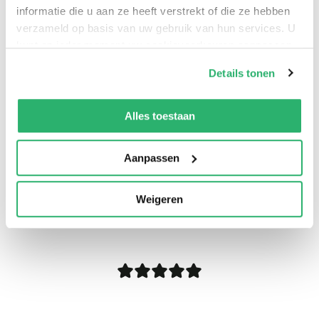
informatie die u aan ze heeft verstrekt of die ze hebben
waves.
verzameld op basis van uw gebruik van hun services. U
kunt op ieder moment uw cookievoorkeuren aanpassen
op onze
cookiebeleid pagina
.
Details tonen
We werken samen met
13 derden
die uw gegevens
kunnen ontvangen en verwerken.
Alles toestaan
Aanpassen
Weigeren
0
|
0