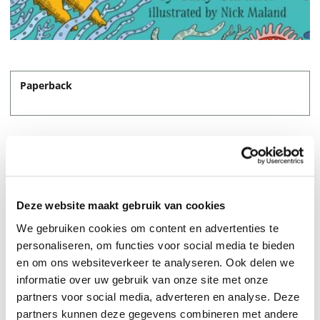
Paperback
Deze website maakt gebruik van cookies
We gebruiken cookies om content en advertenties te
personaliseren, om functies voor social media te bieden
en om ons websiteverkeer te analyseren. Ook delen we
informatie over uw gebruik van onze site met onze
On their third adventure in this magical series, Mr Tiger
partners voor social media, adverteren en analyse. Deze
and Betsy K Glory join Myrtle the mermaid beneath the
partners kunnen deze gegevens combineren met andere