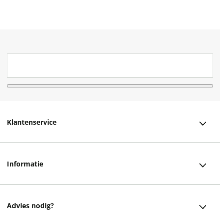
Klantenservice
Klantenservice
Informatie
Bestellen
Over ons
Bezorging
Advies nodig?
Vacatures
Betalen