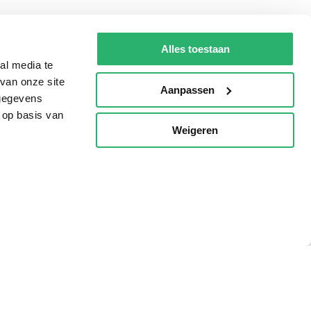
g?
Alles toestaan
al media te
van onze site
Aanpassen
eadshop.nl
 gegevens
 op basis van
 32
Weigeren
p
voorwaarden
Privacy
Cookies
Disclaimer