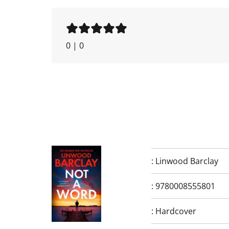
0
|
0
:
Linwood Barclay
:
9780008555801
:
Hardcover