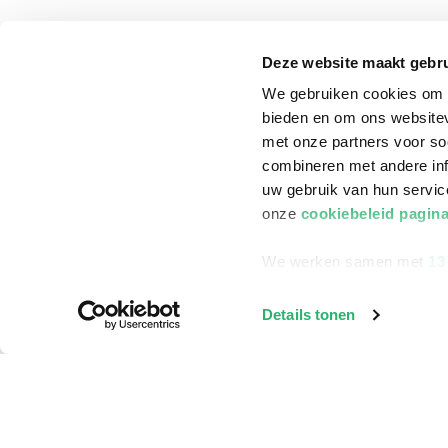
Klantenservice
Deze website maakt gebru
Bestellen
We gebruiken cookies om c
Bezorging
bieden en om ons websitev
Betalen
met onze partners voor so
combineren met andere inf
Retourneren
uw gebruik van hun servi
Veelgestelde vragen
onze
cookiebeleid pagin
We werken samen met
13
Details tonen
©
2026
ReadShop