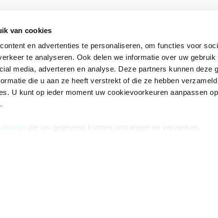
Informatie
Advies nodi
ik van cookies
Over ons
Facebook
ontent en advertenties te personaliseren, om functies voor soci
Vacatures
Instagram
erkeer te analyseren. Ook delen we informatie over uw gebruik 
Winkels en openingstijden
helpdesk@r
cial media, adverteren en analyse. Deze partners kunnen deze
ormatie die u aan ze heeft verstrekt of die ze hebben verzameld
Cadeaukaart
088 - 133 84
ces. U kunt op ieder moment uw cookievoorkeuren aanpassen o
Ondernemer worden
a
.
Vulnerability Disclosure policy
 derden
die uw gegevens kunnen ontvangen en verwerken.
Algemene 