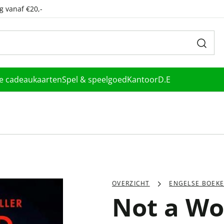
g vanaf €20,-
le cadeaukaarten
Spel & speelgoed
Kantoor
D.E
OVERZICHT
ENGELSE BOEK
Not a Wo