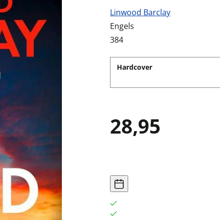
Linwood Barclay
Engels
384
Hardcover
28,95