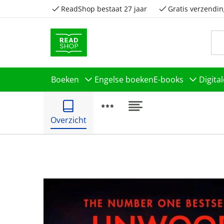
ReadShop bestaat 27 jaar
Gratis verzendin
Boeken
Engelse boeken
E-books
Digita
Overzicht