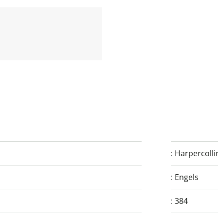
:
Harpercolli
:
Engels
:
384