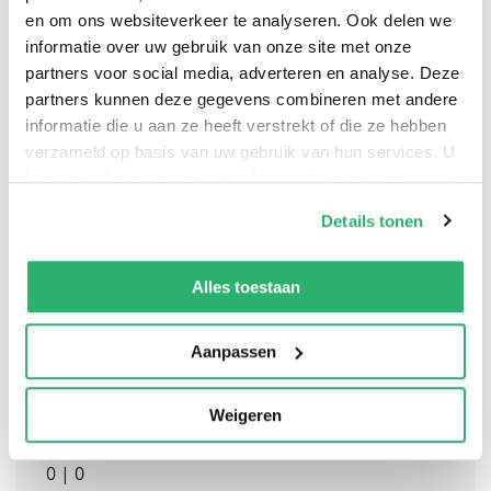
en om ons websiteverkeer te analyseren. Ook delen we
informatie over uw gebruik van onze site met onze
partners voor social media, adverteren en analyse. Deze
partners kunnen deze gegevens combineren met andere
JENS STOLTENBERG OFFERS AN HONEST AND CANDID
informatie die u aan ze heeft verstrekt of die ze hebben
verzameld op basis van uw gebruik van hun services. U
ACCOUNT OF A DRAMATIC DECADE AS THE LEADER OF
kunt op ieder moment uw cookievoorkeuren aanpassen
NATO.
op onze
cookiebeleid pagina
.
Details tonen
We werken samen met
13 derden
die uw gegevens
kunnen ontvangen en verwerken.
Alles toestaan
Aanpassen
Weigeren
0
|
0