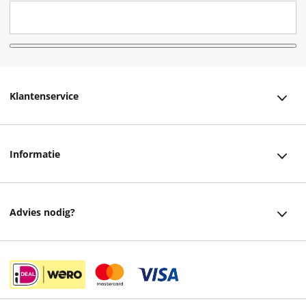
Klantenservice
Klantenservice
Informatie
Bestellen
Over ons
Bezorging
Advies nodig?
Vacatures
Betalen
Facebook
Winkels en openingstijden
Retourneren
Instagram
Cadeaukaart
Veelgestelde vragen