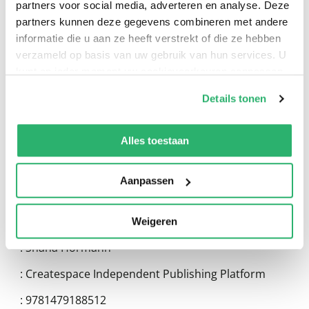
partners voor social media, adverteren en analyse. Deze
partners kunnen deze gegevens combineren met andere
informatie die u aan ze heeft verstrekt of die ze hebben
verzameld op basis van uw gebruik van hun services. U
0
|
0
kunt op ieder moment uw cookievoorkeuren aanpassen
op onze
cookiebeleid pagina
.
Details tonen
We werken samen met
13 derden
die uw gegevens
kunnen ontvangen en verwerken.
Alles toestaan
Aanpassen
Weigeren
:
Shana Hormann
:
Createspace Independent Publishing Platform
:
9781479188512