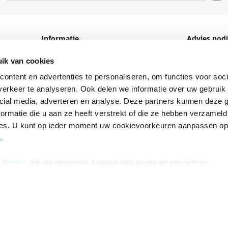
Informatie
Advies nodi
Over ons
Facebook
ik van cookies
Vacatures
Instagram
ontent en advertenties te personaliseren, om functies voor soci
erkeer te analyseren. Ook delen we informatie over uw gebruik 
Winkels en openingstijden
helpdesk@r
cial media, adverteren en analyse. Deze partners kunnen deze
Cadeaukaart
088 - 133 84
ormatie die u aan ze heeft verstrekt of die ze hebben verzameld
ces. U kunt op ieder moment uw cookievoorkeuren aanpassen o
Ondernemer worden
a
.
Vulnerability Disclosure policy
 derden
die uw gegevens kunnen ontvangen en verwerken.