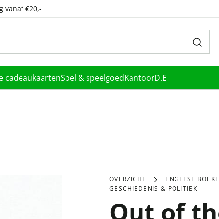
g vanaf €20,-
le cadeaukaarten
Spel & speelgoed
Kantoor
D.E
OVERZICHT
ENGELSE BOEK
GESCHIEDENIS & POLITIEK
Out of th