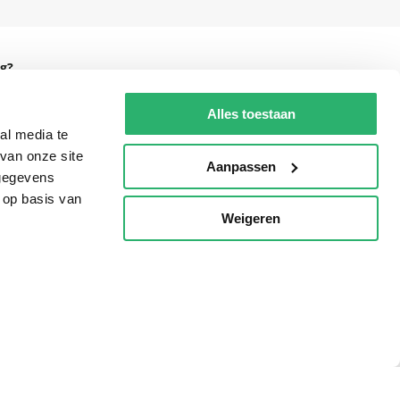
g?
Alles toestaan
al media te
van onze site
eadshop.nl
Aanpassen
 gegevens
 32
 op basis van
Weigeren
p