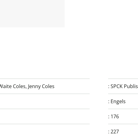
Waite Coles
,
Jenny Coles
:
SPCK Publi
:
Engels
:
176
:
227