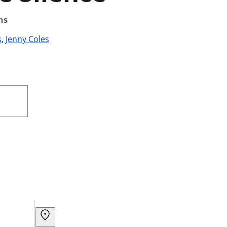
ns
s
,
Jenny Coles