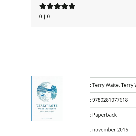
0
|
0
:
Terry Waite
,
Terry 
:
9780281077618
:
Paperback
:
november 2016