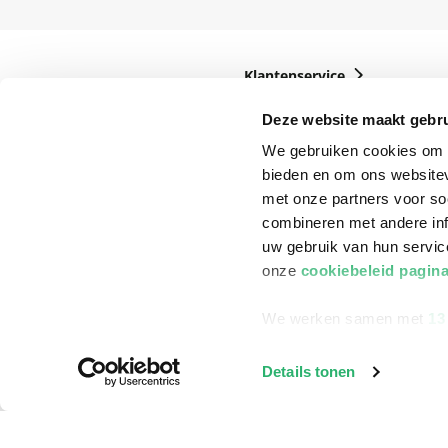
Klantenservice
Bestellen
Deze website maakt gebru
Bezorging
We gebruiken cookies om c
bieden en om ons websitev
Betalen
met onze partners voor so
Retourneren
combineren met andere inf
uw gebruik van hun servi
Veelgestelde vragen
onze
cookiebeleid pagin
We werken samen met
13
Details tonen