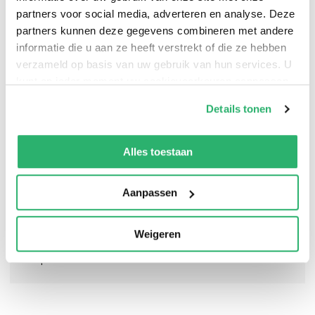
partners voor social media, adverteren en analyse. Deze
partners kunnen deze gegevens combineren met andere
informatie die u aan ze heeft verstrekt of die ze hebben
verzameld op basis van uw gebruik van hun services. U
kunt op ieder moment uw cookievoorkeuren aanpassen
op onze
cookiebeleid pagina
.
Details tonen
We werken samen met
13 derden
die uw gegevens
kunnen ontvangen en verwerken.
Alles toestaan
Aanpassen
Weigeren
0
|
0