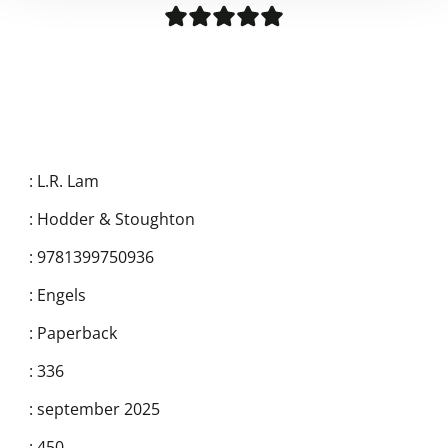
:
L.R. Lam
:
Hodder & Stoughton
:
9781399750936
:
Engels
:
Paperback
:
336
:
september 2025
:
450