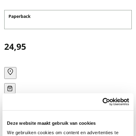
Paperback
24,95
Deze website maakt gebruik van cookies
Parables for children inspired by nature. This collection
We gebruiken cookies om content en advertenties te