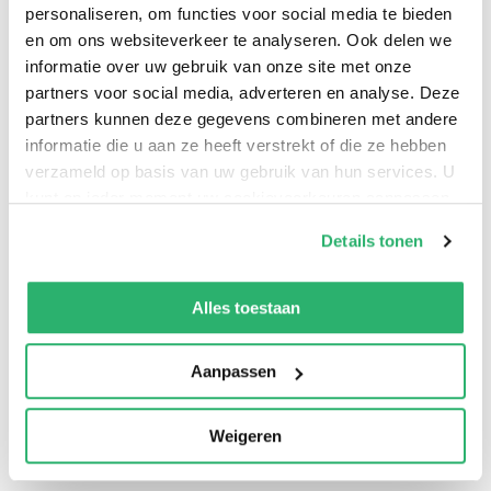
includes all 29 stories from the first, second, third, and
personaliseren, om functies voor social media te bieden
en om ons websiteverkeer te analyseren. Ook delen we
fourth series, originally published in separate volumes.
informatie over uw gebruik van onze site met onze
partners voor social media, adverteren en analyse. Deze
partners kunnen deze gegevens combineren met andere
informatie die u aan ze heeft verstrekt of die ze hebben
verzameld op basis van uw gebruik van hun services. U
kunt op ieder moment uw cookievoorkeuren aanpassen
op onze
cookiebeleid pagina
.
Details tonen
We werken samen met
13 derden
die uw gegevens
kunnen ontvangen en verwerken.
Alles toestaan
0
|
0
Aanpassen
Weigeren