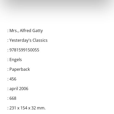
:
Mrs., Alfred Gatty
:
Yesterday's Classics
:
9781599150055
:
Engels
:
Paperback
:
456
:
april 2006
:
668
:
231 x 154 x 32 mm.