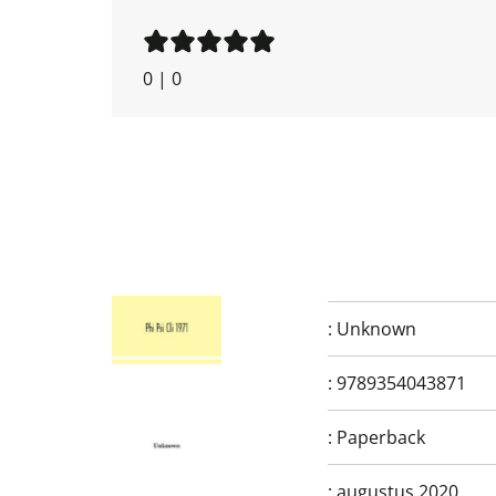
0
|
0
:
Unknown
:
9789354043871
:
Paperback
:
augustus 2020