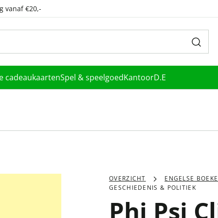
g vanaf €20,-
le cadeaukaarten
Spel & speelgoed
Kantoor
D.E
OVERZICHT
ENGELSE BOEK
GESCHIEDENIS & POLITIEK
Phi Psi C