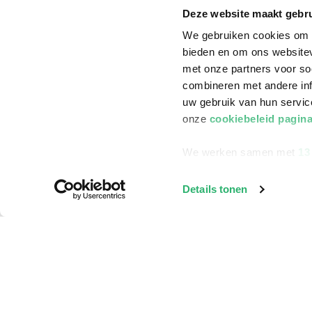
Klantenservice
Deze website maakt gebru
Bestellen
We gebruiken cookies om c
Bezorging
bieden en om ons websitev
met onze partners voor so
Betalen
combineren met andere inf
Retourneren
uw gebruik van hun servi
onze
cookiebeleid pagin
Veelgestelde vragen
We werken samen met
13
Details tonen
©
2026
ReadShop