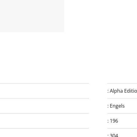
:
Alpha Editi
:
Engels
:
196
:
304