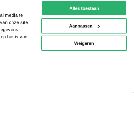
g?
Alles toestaan
al media te
van onze site
Aanpassen
 gegevens
eadshop.nl
 op basis van
 32
Weigeren
p
voorwaarden
Privacy
Cookies
Disclaimer