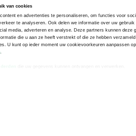
Informatie
Advies nodi
ik van cookies
Over ons
Facebook
ontent en advertenties te personaliseren, om functies voor soci
Vacatures
Instagram
erkeer te analyseren. Ook delen we informatie over uw gebruik 
cial media, adverteren en analyse. Deze partners kunnen deze
Winkels en openingstijden
helpdesk@r
ormatie die u aan ze heeft verstrekt of die ze hebben verzameld
Cadeaukaart
088 - 133 84
ces. U kunt op ieder moment uw cookievoorkeuren aanpassen o
a
.
Ondernemer worden
Vulnerability Disclosure policy
 derden
die uw gegevens kunnen ontvangen en verwerken.
Algemene 