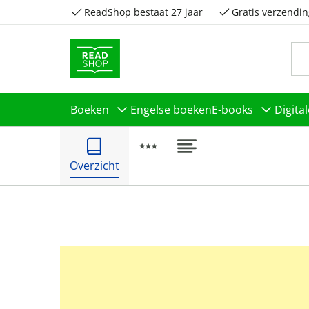
ReadShop bestaat 27 jaar
Gratis verzendin
Boeken
Engelse boeken
E-books
Digita
Overzicht