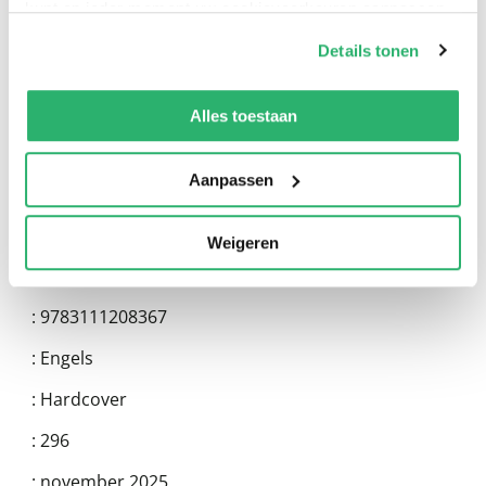
kunt op ieder moment uw cookievoorkeuren aanpassen
0
|
0
op onze
cookiebeleid pagina
.
Details tonen
We werken samen met
13 derden
die uw gegevens
kunnen ontvangen en verwerken.
Alles toestaan
Aanpassen
Weigeren
:
9783111208367
:
Engels
:
Hardcover
:
296
:
november 2025