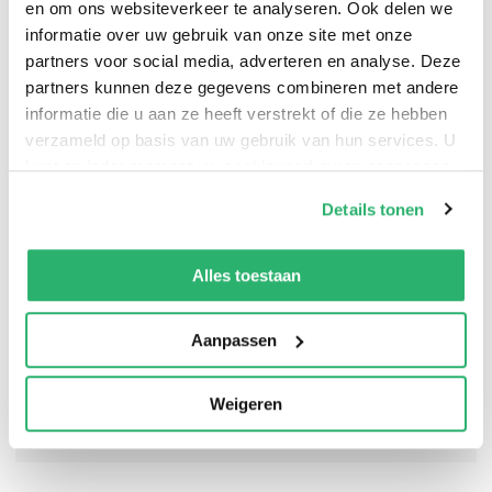
en om ons websiteverkeer te analyseren. Ook delen we
informatie over uw gebruik van onze site met onze
partners voor social media, adverteren en analyse. Deze
partners kunnen deze gegevens combineren met andere
informatie die u aan ze heeft verstrekt of die ze hebben
verzameld op basis van uw gebruik van hun services. U
kunt op ieder moment uw cookievoorkeuren aanpassen
op onze
cookiebeleid pagina
.
Details tonen
We werken samen met
13 derden
die uw gegevens
kunnen ontvangen en verwerken.
Alles toestaan
Aanpassen
Weigeren
0
|
0