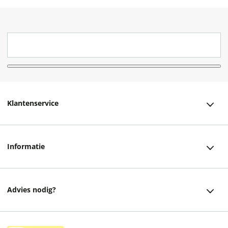
Klantenservice
Klantenservice
Informatie
Bestellen
Over ons
Bezorging
Advies nodig?
Vacatures
Betalen
Facebook
Winkels en openingstijden