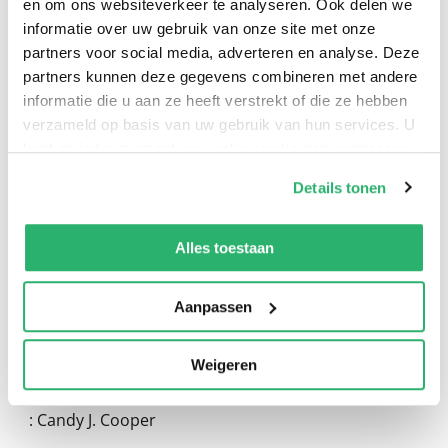
en om ons websiteverkeer te analyseren. Ook delen we
informatie over uw gebruik van onze site met onze
partners voor social media, adverteren en analyse. Deze
partners kunnen deze gegevens combineren met andere
informatie die u aan ze heeft verstrekt of die ze hebben
verzameld op basis van uw gebruik van hun services. U
kunt op ieder moment uw cookievoorkeuren aanpassen
0
|
0
op onze
cookiebeleid pagina
.
Details tonen
We werken samen met
13 derden
die uw gegevens
kunnen ontvangen en verwerken.
Alles toestaan
Aanpassen
Weigeren
:
Candy J. Cooper