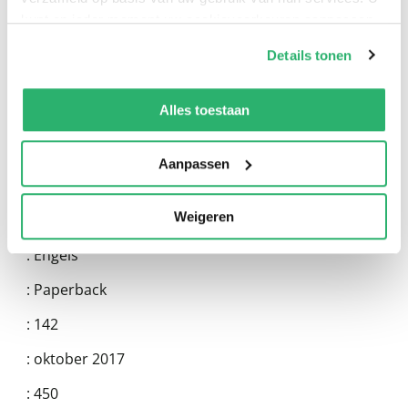
kunt op ieder moment uw cookievoorkeuren aanpassen
op onze
cookiebeleid pagina
.
Details tonen
We werken samen met
13 derden
die uw gegevens
kunnen ontvangen en verwerken.
Alles toestaan
Aanpassen
Weigeren
:
9781979218818
:
Engels
:
Paperback
:
142
:
oktober 2017
:
450